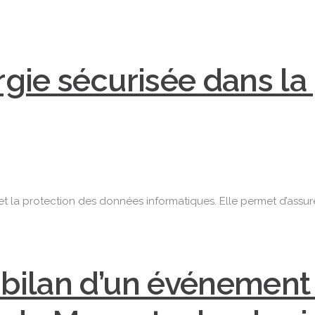
rgie sécurisée dans la
ortance
t la protection des données informatiques. Elle permet d’assurer
gie
isée
 bilan d’un événement
ction