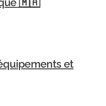
que 🇲🇦
 équipements et