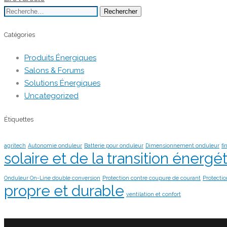
Rechercher :
Catégories
Produits Énergiques
Salons & Forums
Solutions Énergiques
Uncategorized
Étiquettes
agritech
Autonomie onduleur
Batterie pour onduleur
Dimensionnement onduleur
fi
solaire et de la transition énerg
Onduleur On-Line double conversion
Protection contre coupure de courant
Protectio
propre et durable
ventilation et confort