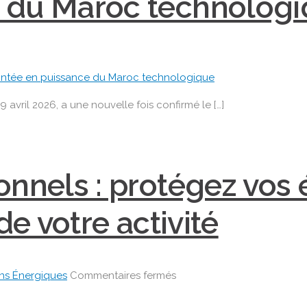
 du Maroc technologi
ées
EX
 avril 2026, a une nouvelle fois confirmé le […]
ca
6
n
onnels : protégez vos
n
nement
de votre activité
firme
tée
sur
ons Énergiques
Commentaires fermés
⚡
ssance