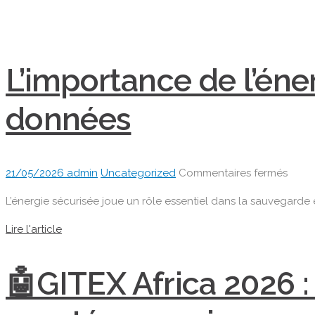
L’importance de l’éne
données
sur
21/05/2026
admin
Uncategorized
Commentaires fermés
L’imp
L’énergie sécurisée joue un rôle essentiel dans la sauvegarde e
de
l’éner
Lire l'article
sécur
dans
🤖GITEX Africa 2026 :
la
prote
des