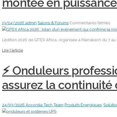
montée en puissance
donn
sur
13/04/2026
admin
Salons & Forums
Commentaires fermés
🤖
GIT
L’édition 2026 de GITEX Africa, organisée à Marrakech du 7 au 9
Afri
202
Lire l'article
:
bila
⚡ Onduleurs professi
d’u
évé
assurez la continuité 
qui
con
la
mon
24/03/2026
Accordia Tech Team
Produits Énergiques
,
Soluti
en
pui