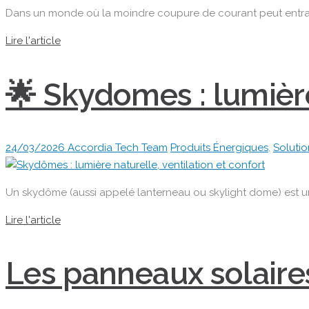
du
Dans un monde où la moindre coupure de courant peut entraîne
Mar
Lire l'article
tec
🇲
🌟 Skydomes : lumière
24/03/2026
Accordia Tech Team
Produits Énergiques
,
Soluti
Un skydôme (aussi appelé lanterneau ou skylight dome) est un
Lire l'article
Les panneaux solaires