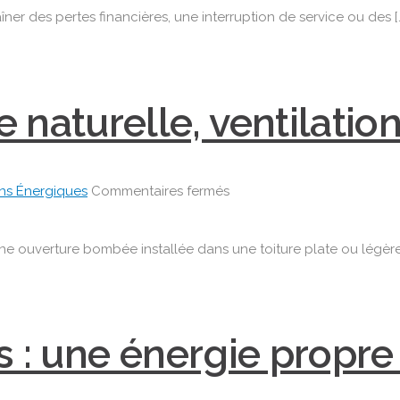
Onduleurs
r des pertes financières, une interruption de service ou des [
professionnels
oc
:
hnologique
protégez

vos
 naturelle, ventilation
équipements
et
assurez
la
sur
ons Énergiques
Commentaires fermés
continuité
🌟
de
Skydomes
votre
e ouverture bombée installée dans une toiture plate ou légère
:
activité
lumière
naturelle,
ventilation
 : une énergie propre
et
confort