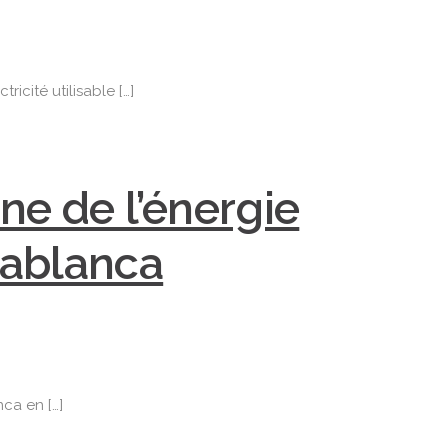
icité utilisable […]
ne de l’énergie
asablanca
ca en […]