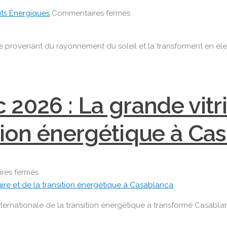
sur
its Énergiques
Commentaires fermés
Les
panneaux
e provenant du rayonnement du soleil et la transforment en électr
solaires
:
une
énergie
 2026 : La grande vitri
propre
et
sition énergétique à C
durable
sur
res fermés
🌞
Solaire
ternationale de la transition énergétique a transformé Casablan
Expo
Maroc