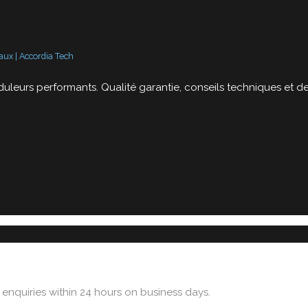
ux | Accordia Tech
uleurs performants. Qualité garantie, conseils techniques et d
 enquiries within 24 hours on business days.