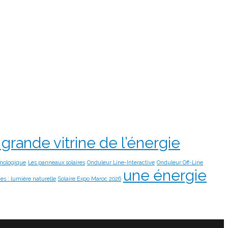
 grande vitrine de l’énergie
hnologique
Les panneaux solaires
Onduleur Line-Interactive
Onduleur Off-Line
une énergie
s : lumière naturelle
Solaire Expo Maroc 2026