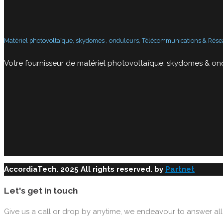
Matériel photovoltaïque, skydomes , onduleurs, Télécommunications & Résea
Votre fournisseur de matériel photovoltaïque, skydomes & ond
AccordiaTech. 2025 All rights reserved. by
Partnet
Let's get in touch
Give us a call or drop by anytime, we endeavour to answer all