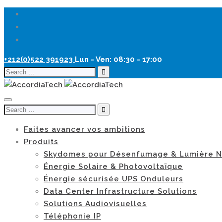
+212(0)522 391923
Lun - Ven: 08:30 - 17:00
Search
for:
Search
for:
Faites avancer vos ambitions
Produits
Skydomes pour Désenfumage & Lumière N
Énergie Solaire & Photovoltaïque
Énergie sécurisée UPS Onduleurs
Data Center Infrastructure Solutions
Solutions Audiovisuelles
Téléphonie IP